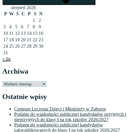
sierpień 2026
P
W
Ś
C
P
S
N
1
2
3
4
5
6
7
8
9
10
11
12
13
14
15
16
17
18
19
20
21
22
23
24
25
26
27
28
29
30
31
« lip
Archiwa
Archiwa
Ostatnie wpisy
Centrum Leczenia Dzieci i Młodzieży w Zaborze
Podanie do wiadomości publicznej kandydatów przyjętych i
nieprzyjętych do klasy I na rok szkolny 2026/2027
Podanie do wiadomości publicznej kandydatów
zakwalifikowanych do klasy I na rok szkolny 2026/2027