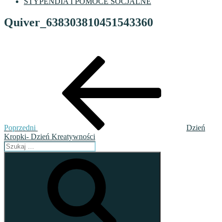
STYPENDIA I POMOCE SOCJALNE
Quiver_638303810451543360
Nawigacja
Poprzedni
wpis
wpisu
Poprzedni
Dzień
Kropki- Dzień Kreatywności
Szukaj:
Szukaj