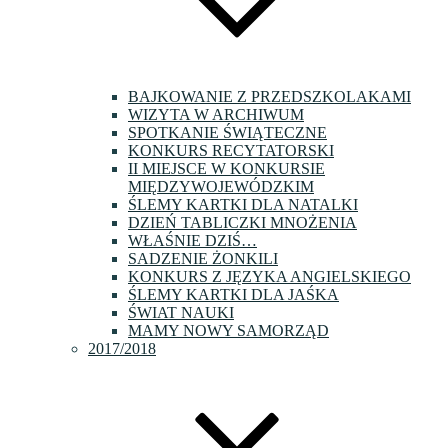
BAJKOWANIE Z PRZEDSZKOLAKAMI
WIZYTA W ARCHIWUM
SPOTKANIE ŚWIĄTECZNE
KONKURS RECYTATORSKI
II MIEJSCE W KONKURSIE
MIĘDZYWOJEWÓDZKIM
ŚLEMY KARTKI DLA NATALKI
DZIEŃ TABLICZKI MNOŻENIA
WŁAŚNIE DZIŚ…
SADZENIE ŻONKILI
KONKURS Z JĘZYKA ANGIELSKIEGO
ŚLEMY KARTKI DLA JAŚKA
ŚWIAT NAUKI
MAMY NOWY SAMORZĄD
2017/2018