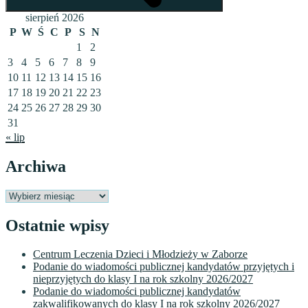
sierpień 2026
P
W
Ś
C
P
S
N
1
2
3
4
5
6
7
8
9
10
11
12
13
14
15
16
17
18
19
20
21
22
23
24
25
26
27
28
29
30
31
« lip
Archiwa
Archiwa
Ostatnie wpisy
Centrum Leczenia Dzieci i Młodzieży w Zaborze
Podanie do wiadomości publicznej kandydatów przyjętych i
nieprzyjętych do klasy I na rok szkolny 2026/2027
Podanie do wiadomości publicznej kandydatów
zakwalifikowanych do klasy I na rok szkolny 2026/2027