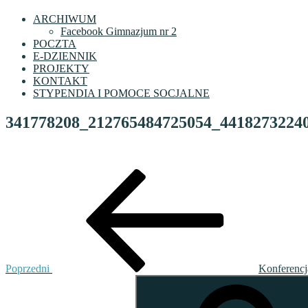
ARCHIWUM
Facebook Gimnazjum nr 2
POCZTA
E-DZIENNIK
PROJEKTY
KONTAKT
STYPENDIA I POMOCE SOCJALNE
341778208_212765484725054_4418273224
Nawigacja
Poprzedni
wpis
wpisu
Poprzedni
Konferencj
Szukaj: