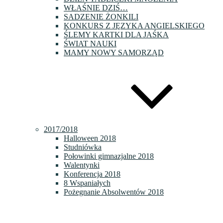
WŁAŚNIE DZIŚ…
SADZENIE ŻONKILI
KONKURS Z JĘZYKA ANGIELSKIEGO
ŚLEMY KARTKI DLA JAŚKA
ŚWIAT NAUKI
MAMY NOWY SAMORZĄD
2017/2018
Halloween 2018
Studniówka
Połowinki gimnazjalne 2018
Walentynki
Konferencja 2018
8 Wspaniałych
Pożegnanie Absolwentów 2018