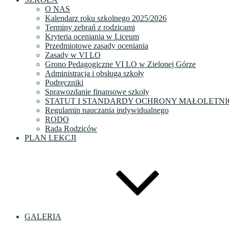
O NAS
Kalendarz roku szkolnego 2025/2026
Terminy zebrań z rodzicami
Kryteria oceniania w Liceum
Przedmiotowe zasady oceniania
Zasady w VI LO
Grono Pedagogiczne VI LO w Zielonej Górze
Administracja i obsługa szkoły
Podręczniki
Sprawozdanie finansowe szkoły
STATUT I STANDARDY OCHRONY MAŁOLETNI
Regulamin nauczania indywidualnego
RODO
Rada Rodziców
PLAN LEKCJI
GALERIA