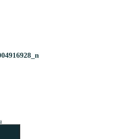
004916928_n
a
Szukaj