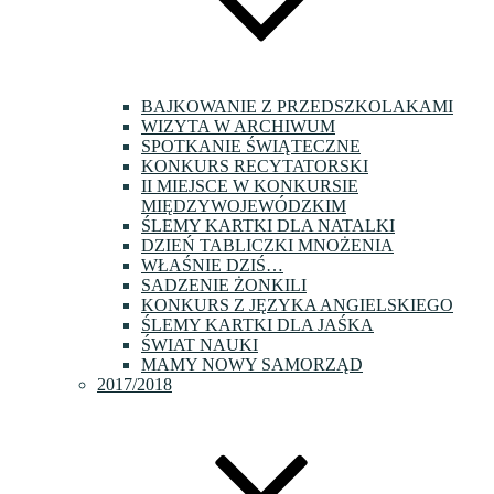
BAJKOWANIE Z PRZEDSZKOLAKAMI
WIZYTA W ARCHIWUM
SPOTKANIE ŚWIĄTECZNE
KONKURS RECYTATORSKI
II MIEJSCE W KONKURSIE
MIĘDZYWOJEWÓDZKIM
ŚLEMY KARTKI DLA NATALKI
DZIEŃ TABLICZKI MNOŻENIA
WŁAŚNIE DZIŚ…
SADZENIE ŻONKILI
KONKURS Z JĘZYKA ANGIELSKIEGO
ŚLEMY KARTKI DLA JAŚKA
ŚWIAT NAUKI
MAMY NOWY SAMORZĄD
2017/2018