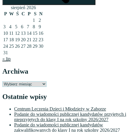
sierpień 2026
P
W
Ś
C
P
S
N
1
2
3
4
5
6
7
8
9
10
11
12
13
14
15
16
17
18
19
20
21
22
23
24
25
26
27
28
29
30
31
« lip
Archiwa
Archiwa
Ostatnie wpisy
Centrum Leczenia Dzieci i Młodzieży w Zaborze
Podanie do wiadomości publicznej kandydatów przyjętych i
nieprzyjętych do klasy I na rok szkolny 2026/2027
Podanie do wiadomości publicznej kandydatów
zakwalifikowanych do klasy I na rok szkolny 2026/2027