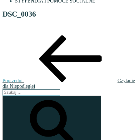
STYPENDIA I POMOCE SOCJALNE
DSC_0036
Nawigacja
Poprzedni
wpis
wpisu
Poprzedni
Czytanie
dla Niepodległej
Szukaj:
Szukaj