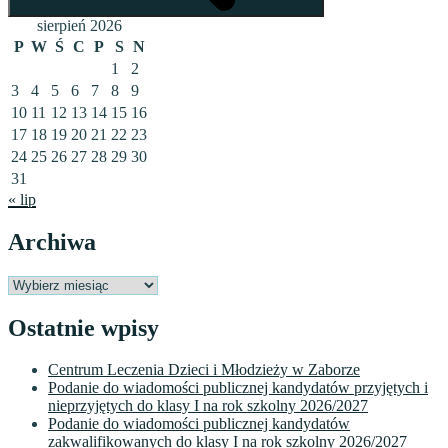
sierpień 2026
P
W
Ś
C
P
S
N
1
2
3
4
5
6
7
8
9
10
11
12
13
14
15
16
17
18
19
20
21
22
23
24
25
26
27
28
29
30
31
« lip
Archiwa
Archiwa
Ostatnie wpisy
Centrum Leczenia Dzieci i Młodzieży w Zaborze
Podanie do wiadomości publicznej kandydatów przyjętych i
nieprzyjętych do klasy I na rok szkolny 2026/2027
Podanie do wiadomości publicznej kandydatów
zakwalifikowanych do klasy I na rok szkolny 2026/2027