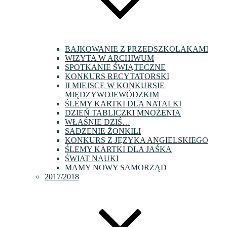
BAJKOWANIE Z PRZEDSZKOLAKAMI
WIZYTA W ARCHIWUM
SPOTKANIE ŚWIĄTECZNE
KONKURS RECYTATORSKI
II MIEJSCE W KONKURSIE
MIĘDZYWOJEWÓDZKIM
ŚLEMY KARTKI DLA NATALKI
DZIEŃ TABLICZKI MNOŻENIA
WŁAŚNIE DZIŚ…
SADZENIE ŻONKILI
KONKURS Z JĘZYKA ANGIELSKIEGO
ŚLEMY KARTKI DLA JAŚKA
ŚWIAT NAUKI
MAMY NOWY SAMORZĄD
2017/2018