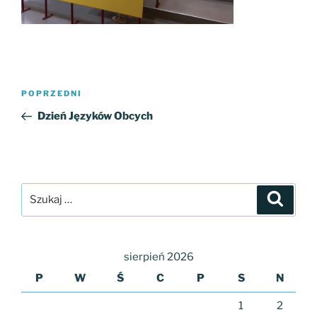
Nawigacja
Poprzedni
POPRZEDNI
wpisu
wpis
Dzień Języków Obcych
Szukaj:
Szukaj
sierpień 2026
P
W
Ś
C
P
S
N
1
2