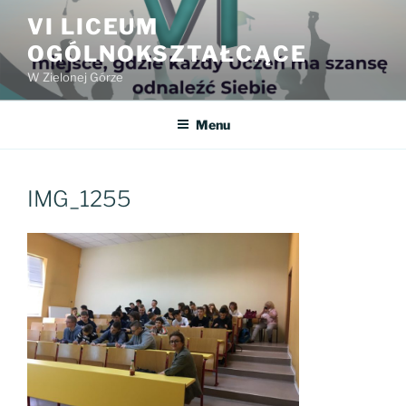
Przejdź
VI LICEUM
do
OGÓLNOKSZTAŁCĄCE
treści
W Zielonej Górze
Menu
IMG_1255