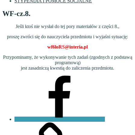
STYPENDIA I POMOCE SOCJALNE
WF-cz.8.
Jeśli ktoś nie wysłał do tej pory materiałów z części 8.,
proszę zwróci się do nauczyciela przedmiotu i wyjaśni sytuację:
wf6loRS@interia.pl
Przypominamy, że wykonywanie tych zadań (zgodnych z podstawą
programową)
jest zasadniczą kwestią do zaliczenia przedmiotu.
Facebook
VI
LO
Fundacja
PKO