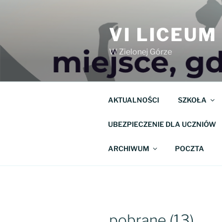
Przejdź
do
VI LICEU
treści
W Zielonej Górze
AKTUALNOŚCI
SZKOŁA
UBEZPIECZENIE DLA UCZNIÓW
ARCHIWUM
POCZTA
pobrane (13)