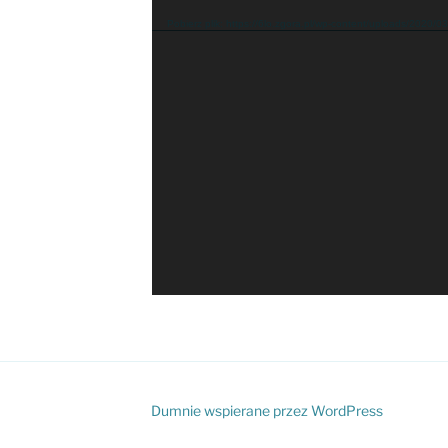
video
Pobierz plik: https://6lo.zgora.pl/wp-content/uploads/2020
Dumnie wspierane przez WordPress