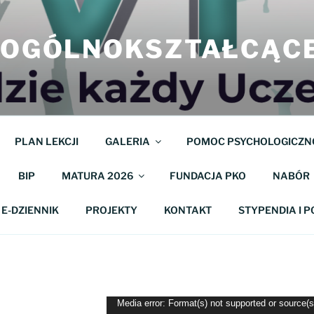
M OGÓLNOKSZTAŁCĄC
PLAN LEKCJI
GALERIA
POMOC PSYCHOLOGICZN
BIP
MATURA 2026
FUNDACJA PKO
NABÓR
E-DZIENNIK
PROJEKTY
KONTAKT
STYPENDIA I 
Odtwarzacz
Media error: Format(s) not supported or source(s