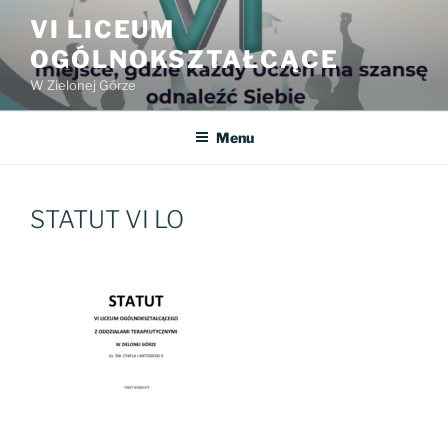
Przejdź
VI LICEUM
do
OGÓLNOKSZTAŁCĄCE
treści
W Zielonej Górze
Menu
STATUT VI LO