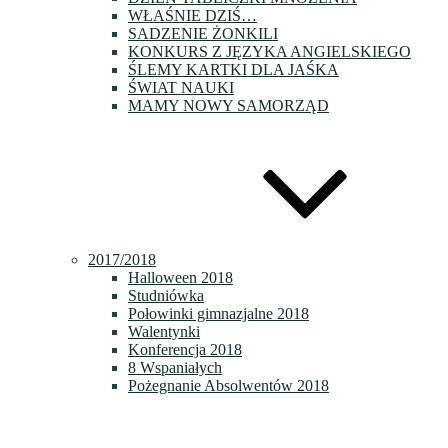
WŁAŚNIE DZIŚ…
SADZENIE ŻONKILI
KONKURS Z JĘZYKA ANGIELSKIEGO
ŚLEMY KARTKI DLA JAŚKA
ŚWIAT NAUKI
MAMY NOWY SAMORZĄD
2017/2018
Halloween 2018
Studniówka
Połowinki gimnazjalne 2018
Walentynki
Konferencja 2018
8 Wspaniałych
Pożegnanie Absolwentów 2018