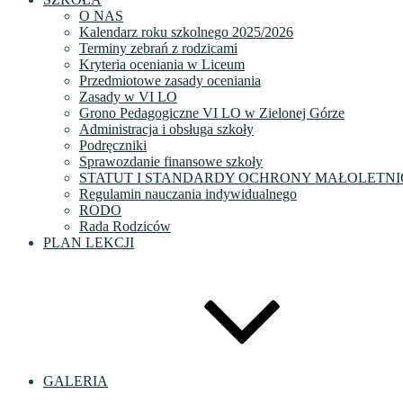
O NAS
Kalendarz roku szkolnego 2025/2026
Terminy zebrań z rodzicami
Kryteria oceniania w Liceum
Przedmiotowe zasady oceniania
Zasady w VI LO
Grono Pedagogiczne VI LO w Zielonej Górze
Administracja i obsługa szkoły
Podręczniki
Sprawozdanie finansowe szkoły
STATUT I STANDARDY OCHRONY MAŁOLETNI
Regulamin nauczania indywidualnego
RODO
Rada Rodziców
PLAN LEKCJI
GALERIA