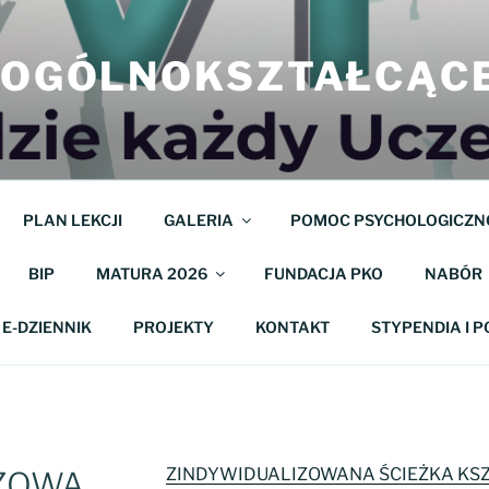
M OGÓLNOKSZTAŁCĄC
PLAN LEKCJI
GALERIA
POMOC PSYCHOLOGICZN
BIP
MATURA 2026
FUNDACJA PKO
NABÓR
E-DZIENNIK
PROJEKTY
KONTAKT
STYPENDIA I 
ZINDYWIDUALIZOWANA ŚCIEŻKA KSZT
IZOWA