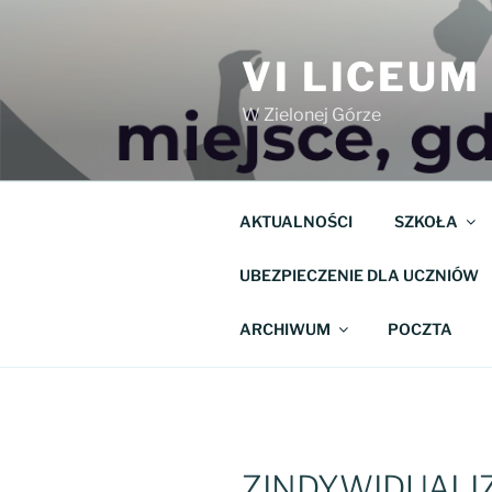
Przejdź
do
VI LICEU
treści
W Zielonej Górze
AKTUALNOŚCI
SZKOŁA
UBEZPIECZENIE DLA UCZNIÓW
ARCHIWUM
POCZTA
ZINDYWIDUAL