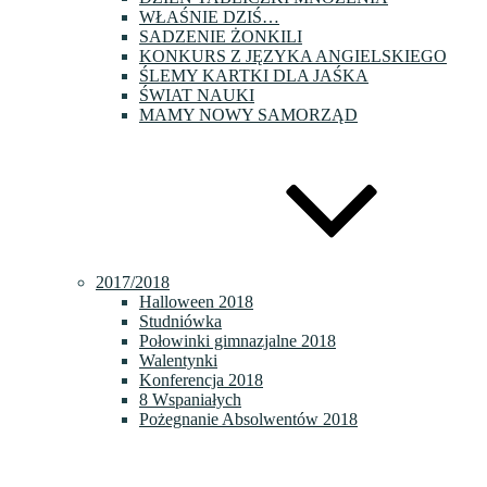
WŁAŚNIE DZIŚ…
SADZENIE ŻONKILI
KONKURS Z JĘZYKA ANGIELSKIEGO
ŚLEMY KARTKI DLA JAŚKA
ŚWIAT NAUKI
MAMY NOWY SAMORZĄD
2017/2018
Halloween 2018
Studniówka
Połowinki gimnazjalne 2018
Walentynki
Konferencja 2018
8 Wspaniałych
Pożegnanie Absolwentów 2018