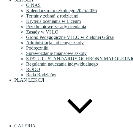
O NAS
Kalendarz roku szkolnego 2025/2026
Terminy zebrań z rodzicami
Kryteria oceniania w Liceum
Przedmiotowe zasady oceniania
Zasady w VI LO
Grono Pedagogiczne VI LO w Zielonej Górze
Administracja i obsługa szkoły
Podręczniki
Sprawozdanie finansowe szkoły
STATUT I STANDARDY OCHRONY MAŁOLETNI
Regulamin nauczania indywidualnego
RODO
Rada Rodziców
PLAN LEKCJI
GALERIA