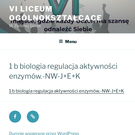
Przejdź
VI LICEUM
do
OGÓLNOKSZTAŁCĄCE
treści
W Zielonej Górze
Menu
1 b biologia regulacja aktywności
enzymów.-NW-J+E+K
1 b biologia regulacja aktywności enzymów.-NW-J+E+K
Facebook
Fundacja
VI
PKO
LO
Dumnie wspierane przez WordPress