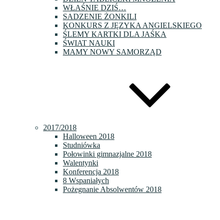
WŁAŚNIE DZIŚ…
SADZENIE ŻONKILI
KONKURS Z JĘZYKA ANGIELSKIEGO
ŚLEMY KARTKI DLA JAŚKA
ŚWIAT NAUKI
MAMY NOWY SAMORZĄD
2017/2018
Halloween 2018
Studniówka
Połowinki gimnazjalne 2018
Walentynki
Konferencja 2018
8 Wspaniałych
Pożegnanie Absolwentów 2018