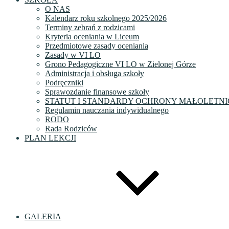
O NAS
Kalendarz roku szkolnego 2025/2026
Terminy zebrań z rodzicami
Kryteria oceniania w Liceum
Przedmiotowe zasady oceniania
Zasady w VI LO
Grono Pedagogiczne VI LO w Zielonej Górze
Administracja i obsługa szkoły
Podręczniki
Sprawozdanie finansowe szkoły
STATUT I STANDARDY OCHRONY MAŁOLETNI
Regulamin nauczania indywidualnego
RODO
Rada Rodziców
PLAN LEKCJI
GALERIA